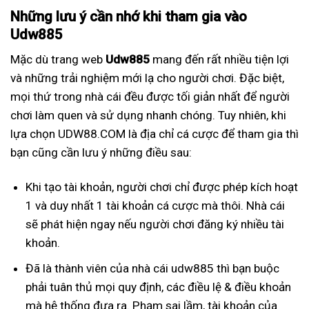
Những lưu ý cần nhớ khi tham gia vào
Udw885
Mặc dù trang web
Udw885
mang đến rất nhiều tiện lợi
và những trải nghiệm mới lạ cho người chơi. Đặc biệt,
mọi thứ trong nhà cái đều được tối giản nhất để người
chơi làm quen và sử dụng nhanh chóng. Tuy nhiên, khi
lựa chọn UDW88.COM là địa chỉ cá cược để tham gia thì
bạn cũng cần lưu ý những điều sau:
Khi tạo tài khoản, người chơi chỉ được phép kích hoạt
1 và duy nhất 1 tài khoản cá cược mà thôi. Nhà cái
sẽ phát hiện ngay nếu người chơi đăng ký nhiều tài
khoản.
Đã là thành viên của nhà cái udw885 thì bạn buộc
phải tuân thủ mọi quy định, các điều lệ & điều khoản
mà hệ thống đưa ra. Phạm sai lầm, tài khoản của