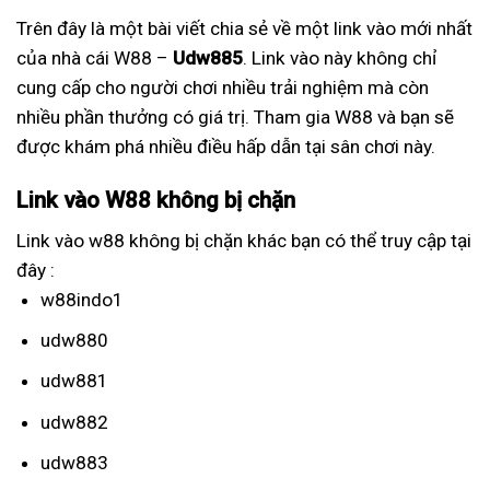
Trên đây là một bài viết chia sẻ về một link vào mới nhất
của nhà cái W88 –
Udw885
. Link vào này không chỉ
cung cấp cho người chơi nhiều trải nghiệm mà còn
nhiều phần thưởng có giá trị. Tham gia W88 và bạn sẽ
được khám phá nhiều điều hấp dẫn tại sân chơi này.
Link vào W88 không bị chặn
Link vào w88 không bị chặn
khác bạn có thể truy cập tại
đây :
w88indo1
udw880
udw881
udw882
udw883