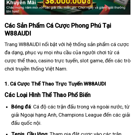
Các Sản Phẩm Cá Cược Phong Phú Tại
W88AUDI
Trang W88AUDI nổi bật với hệ thống sản phẩm cá cược
đa dạng, phục vụ mọi nhu cầu của người chơi từ cá
cược thể thao, casino trực tuyến, slot game, đến các trò
chơi truyền thống Việt Nam.
1. Cá Cược Thể Thao Trực Tuyến W88AUDI
Các Loại Hình Thể Thao Phổ Biến
Bóng đá
: Cá độ các trận đấu trong và ngoài nước, từ
giải Ngoại hạng Anh, Champions League đến các giải
đấu quốc nội.
Tenis, Cầu lông
: Tham gia đặt cược vào các trận