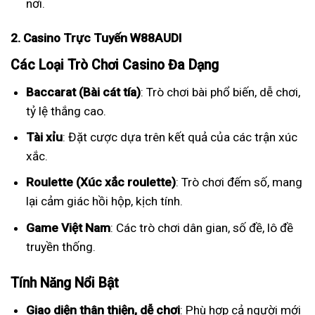
nơi.
2. Casino Trực Tuyến W88AUDI
Các Loại Trò Chơi Casino Đa Dạng
Baccarat (Bài cát tía)
: Trò chơi bài phổ biến, dễ chơi,
tỷ lệ thắng cao.
Tài xỉu
: Đặt cược dựa trên kết quả của các trận xúc
xắc.
Roulette (Xúc xắc roulette)
: Trò chơi đếm số, mang
lại cảm giác hồi hộp, kịch tính.
Game Việt Nam
: Các trò chơi dân gian, số đề, lô đề
truyền thống.
Tính Năng Nổi Bật
Giao diện thân thiện, dễ chơi
: Phù hợp cả người mới