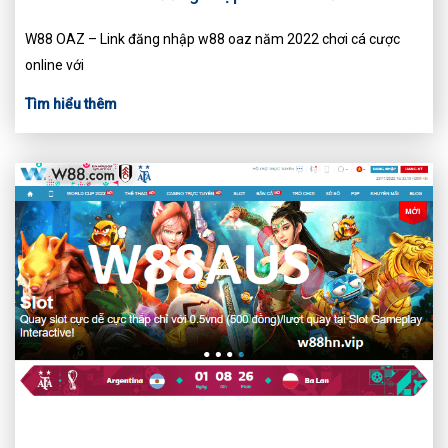
W88 OAZ – Link đăng nhập w88 oaz năm 2022 chơi cá cược
online với
Tìm hiểu thêm