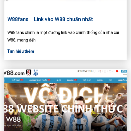
W88fans – Link vào W88 chuẩn nhất
W88fans chính là một đường link vào chính thống của nhà cái
W88, mang đến
Tìm hiểu thêm