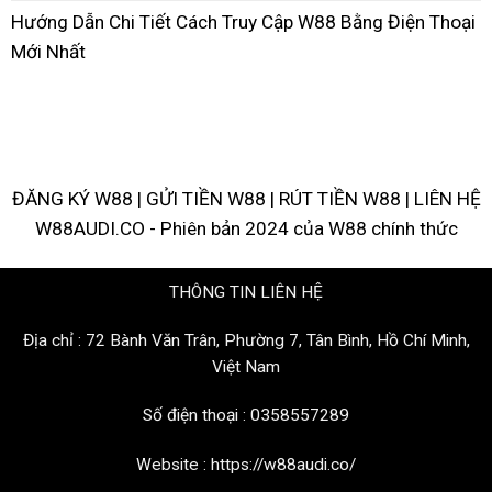
Hướng Dẫn Chi Tiết Cách Truy Cập W88 Bằng Điện Thoại
Mới Nhất
ĐĂNG KÝ W88
|
GỬI TIỀN W88
|
RÚT TIỀN W88
|
LIÊN HỆ
W88AUDI.CO - Phiên bản 2024 của W88 chính thức
THÔNG TIN LIÊN HỆ
Địa chỉ : 72 Bành Văn Trân, Phường 7, Tân Bình, Hồ Chí Minh,
Việt Nam
Số điện thoại : 0358557289
Website : https://w88audi.co/