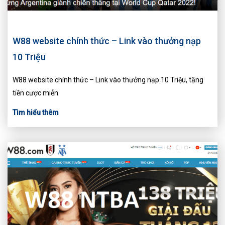
W88 website chính thức – Link vào thưởng nạp
10 Triệu
W88 website chính thức – Link vào thưởng nạp 10 Triệu, tặng
tiền cược miễn
Tìm hiểu thêm