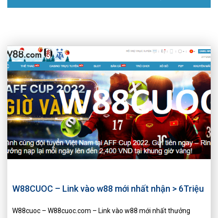
W88CUOC – Link vào w88 mới nhất nhận > 6Triệu
W88cuoc – W88cuoc.com – Link vào w88 mới nhất thưởng