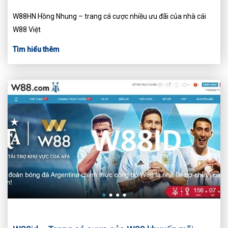
W88HN Hồng Nhung – trang cá cược nhiều ưu đãi của nhà cái
W88 Việt
Tìm hiểu thêm